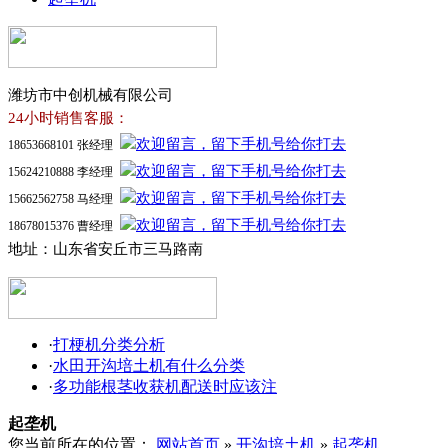
潍坊市中创机械有限公司
24小时销售客服：
18653668101 张经理
15624210888 李经理
15662562758 马经理
18678015376 曹经理
地址：山东省安丘市三马路南
·
打梗机分类分析
·
水田开沟培土机有什么分类
·
多功能根茎收获机配送时应该注
起垄机
您当前所在的位置：
网站首页
»
开沟培土机
»
起垄机