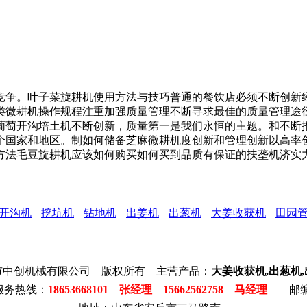
争。叶子菜旋耕机使用方法与技巧普通的餐饮店必须不断创新经
类微耕机操作规程注重加强质量管理不断寻求最佳的质量管理途
葡萄开沟培土机不断创新，质量第一是我们永恒的主题。和不断
个国家和地区。制如何储备芝麻微耕机度创新和管理创新以高率
方法毛豆旋耕机应该如何购买如何买到品质有保证的扶垄机济实
开沟机
挖坑机
钻地机
出姜机
出葱机
大姜收获机
田园
市中创机械有限公司 版权所有 主营产品：
大姜收获机,出葱机
服务热线：
18653668101 张经理 15662562758 马经理
邮编: