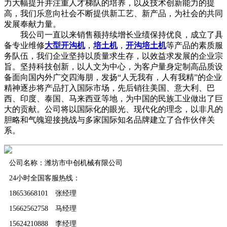
力大幅提升并注重人才梯队的培养，以及技术创新能力的提
高，我们乐意向社会不断提供新工艺、新产品，为社会的共同
发展奉献力量。
我公司一直以来销售额持续增长业绩保持优良，成立了具
备专业维修
大型开沟机
，
培土机
，
开沟培土机
等产品的素质服
务队伍，我们企业坚持以质量求生存，以效益求发展的企业宗
旨。坚持科技创新，以人文为中心，为客户量身定制高品质设
备面向国内外广交四海朋，发扬“人无我有，人有我精”的企业
精神逐步将产品打入国际市场，先后销往美国、意大利、巴
西、印度、泰国、马来西亚等地，为中国的民族工业做出了巨
大的贡献。公司将以国际化的眼光、现代化的理念，以非凡的
胆略和气魄迎接挑战与多家国际知名品牌建立了合作伙伴关
系。
公司名称：潍坊市中创机械有限公司
24小时全国客服热线：
18653668101 张经理
15662562758 马经理
15624210888 李经理