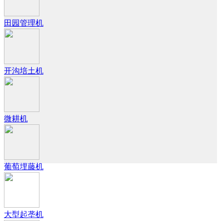
田园管理机
开沟培土机
微耕机
葡萄埋藤机
大型起垄机