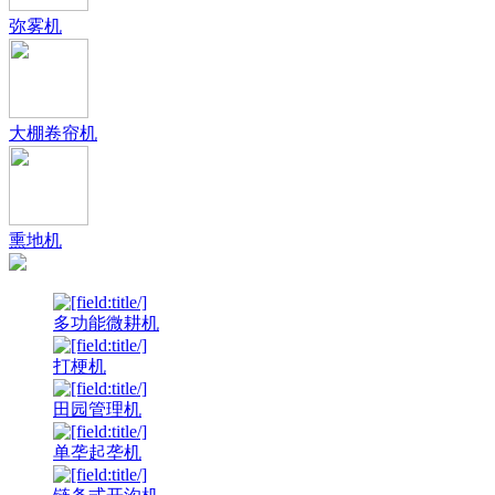
弥雾机
大棚卷帘机
熏地机
多功能微耕机
打梗机
田园管理机
单垄起垄机