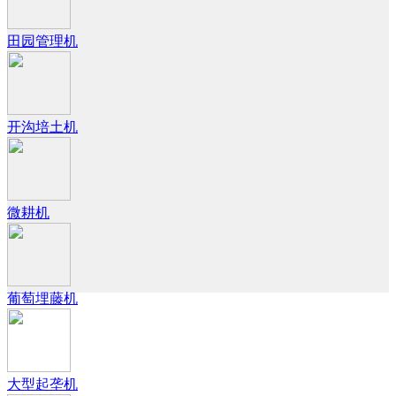
田园管理机
开沟培土机
微耕机
葡萄埋藤机
大型起垄机