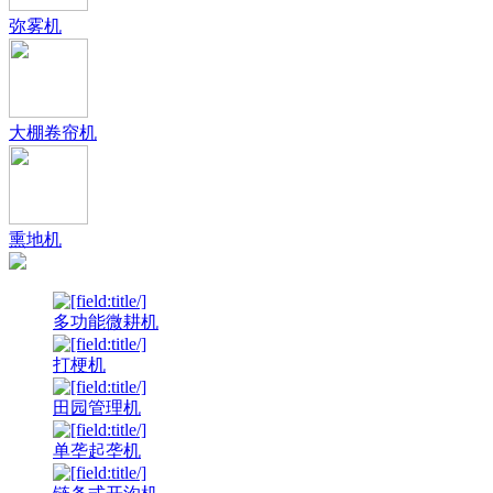
弥雾机
大棚卷帘机
熏地机
多功能微耕机
打梗机
田园管理机
单垄起垄机