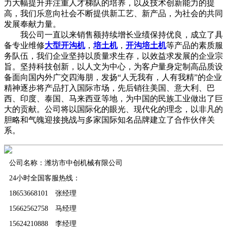
力大幅提升并注重人才梯队的培养，以及技术创新能力的提
高，我们乐意向社会不断提供新工艺、新产品，为社会的共同
发展奉献力量。
我公司一直以来销售额持续增长业绩保持优良，成立了具
备专业维修
大型开沟机
，
培土机
，
开沟培土机
等产品的素质服
务队伍，我们企业坚持以质量求生存，以效益求发展的企业宗
旨。坚持科技创新，以人文为中心，为客户量身定制高品质设
备面向国内外广交四海朋，发扬“人无我有，人有我精”的企业
精神逐步将产品打入国际市场，先后销往美国、意大利、巴
西、印度、泰国、马来西亚等地，为中国的民族工业做出了巨
大的贡献。公司将以国际化的眼光、现代化的理念，以非凡的
胆略和气魄迎接挑战与多家国际知名品牌建立了合作伙伴关
系。
公司名称：潍坊市中创机械有限公司
24小时全国客服热线：
18653668101 张经理
15662562758 马经理
15624210888 李经理