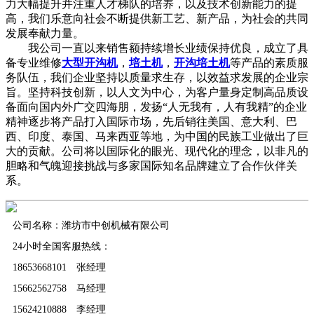
力大幅提升并注重人才梯队的培养，以及技术创新能力的提
高，我们乐意向社会不断提供新工艺、新产品，为社会的共同
发展奉献力量。
我公司一直以来销售额持续增长业绩保持优良，成立了具
备专业维修
大型开沟机
，
培土机
，
开沟培土机
等产品的素质服
务队伍，我们企业坚持以质量求生存，以效益求发展的企业宗
旨。坚持科技创新，以人文为中心，为客户量身定制高品质设
备面向国内外广交四海朋，发扬“人无我有，人有我精”的企业
精神逐步将产品打入国际市场，先后销往美国、意大利、巴
西、印度、泰国、马来西亚等地，为中国的民族工业做出了巨
大的贡献。公司将以国际化的眼光、现代化的理念，以非凡的
胆略和气魄迎接挑战与多家国际知名品牌建立了合作伙伴关
系。
公司名称：潍坊市中创机械有限公司
24小时全国客服热线：
18653668101 张经理
15662562758 马经理
15624210888 李经理