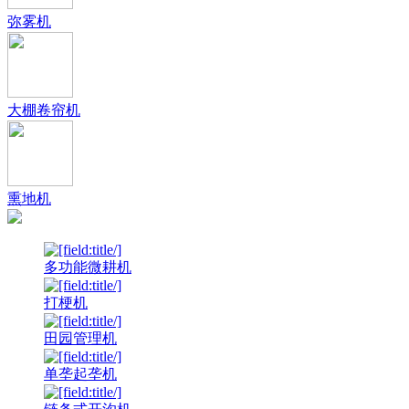
弥雾机
大棚卷帘机
熏地机
多功能微耕机
打梗机
田园管理机
单垄起垄机