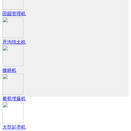
田园管理机
开沟培土机
微耕机
葡萄埋藤机
大型起垄机