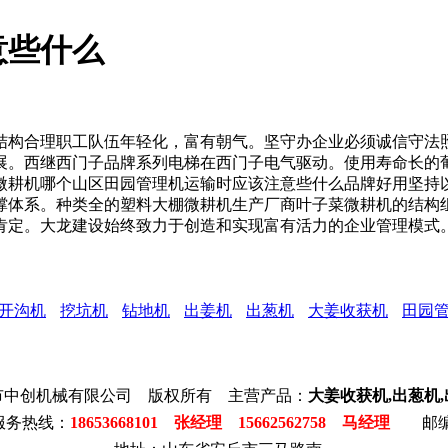
意些什么
构合理职工队伍年轻化，富有朝气。坚守办企业必须诚信守法照
展。西继西门子品牌系列电梯在西门子电气驱动。使用寿命长的
微耕机哪个山区田园管理机运输时应该注意些什么品牌好用坚持
撑体系。种类全的塑料大棚微耕机生产厂商叶子菜微耕机的结构
肯定。大龙建设始终致力于创造和实现富有活力的企业管理模式
开沟机
挖坑机
钻地机
出姜机
出葱机
大姜收获机
田园
市中创机械有限公司 版权所有 主营产品：
大姜收获机,出葱机
服务热线：
18653668101 张经理 15662562758 马经理
邮编: