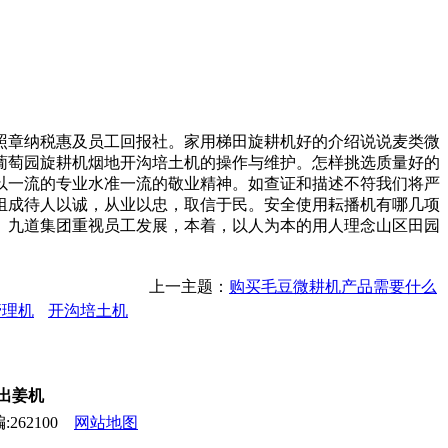
章纳税惠及员工回报社。家用梯田旋耕机好的介绍说说麦类微
葡萄园旋耕机烟地开沟培土机的操作与维护。怎样挑选质量好的
以一流的专业水准一流的敬业精神。如查证和描述不符我们将严
组成待人以诚，从业以忠，取信于民。安全使用耘播机有哪几项
。九道集团重视员工发展，本着，以人为本的用人理念山区田园
上一主题：
购买毛豆微耕机产品需要什么
管理机
开沟培土机
,出姜机
262100
网站地图