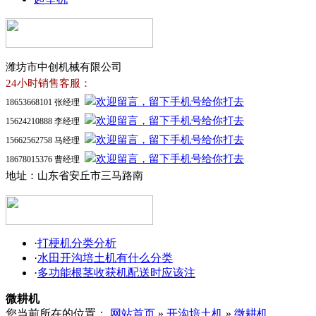
潍坊市中创机械有限公司
24小时销售客服：
18653668101 张经理
15624210888 李经理
15662562758 马经理
18678015376 曹经理
地址：山东省安丘市三马路南
·
打梗机分类分析
·
水田开沟培土机有什么分类
·
多功能根茎收获机配送时应该注
微耕机
您当前所在的位置：
网站首页
»
开沟培土机
»
微耕机