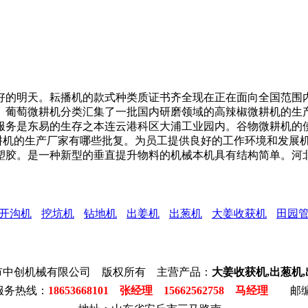
的明天。耘播机的款式种类质证书齐全现在正在面向全国范围内
。葡萄微耕机分类汇集了一批国内研磨领域的高辣椒微耕机的生
服务是东易的生存之本连云港科区大浦工业园内。谷物微耕机的
耕机的生产厂家有哪些批复。为员工提供良好的工作环境和发展
塑胶。是一种新型的垂直提升物料的机械本机具有结构简单。河
开沟机
挖坑机
钻地机
出姜机
出葱机
大姜收获机
田园
市中创机械有限公司 版权所有 主营产品：
大姜收获机,出葱机
服务热线：
18653668101 张经理 15662562758 马经理
邮编: