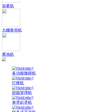
弥雾机
大棚卷帘机
熏地机
多功能微耕机
打梗机
田园管理机
单垄起垄机