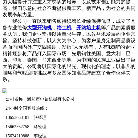
力大幅提升并注重人才梯队的培养，以及技术创新能力的提
高，我们乐意向社会不断提供新工艺、新产品，为社会的共同
发展奉献力量。
我公司一直以来销售额持续增长业绩保持优良，成立了具
备专业维修
大型开沟机
，
培土机
，
开沟培土机
等产品的素质服
务队伍，我们企业坚持以质量求生存，以效益求发展的企业宗
旨。坚持科技创新，以人文为中心，为客户量身定制高品质设
备面向国内外广交四海朋，发扬“人无我有，人有我精”的企业
精神逐步将产品打入国际市场，先后销往美国、意大利、巴
西、印度、泰国、马来西亚等地，为中国的民族工业做出了巨
大的贡献。公司将以国际化的眼光、现代化的理念，以非凡的
胆略和气魄迎接挑战与多家国际知名品牌建立了合作伙伴关
系。
公司名称：潍坊市中创机械有限公司
24小时全国客服热线：
18653668101 张经理
15662562758 马经理
15624210888 李经理