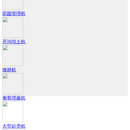
田园管理机
开沟培土机
微耕机
葡萄埋藤机
大型起垄机