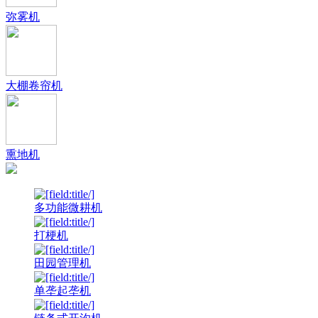
弥雾机
大棚卷帘机
熏地机
多功能微耕机
打梗机
田园管理机
单垄起垄机