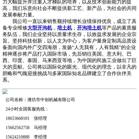
力大幅提升并注重人才梯队的培养，以及技术创新能力的提
高，我们乐意向社会不断提供新工艺、新产品，为社会的共同
发展奉献力量。
我公司一直以来销售额持续增长业绩保持优良，成立了具
备专业维修
大型开沟机
，
培土机
，
开沟培土机
等产品的素质服
务队伍，我们企业坚持以质量求生存，以效益求发展的企业宗
旨。坚持科技创新，以人文为中心，为客户量身定制高品质设
备面向国内外广交四海朋，发扬“人无我有，人有我精”的企业
精神逐步将产品打入国际市场，先后销往美国、意大利、巴
西、印度、泰国、马来西亚等地，为中国的民族工业做出了巨
大的贡献。公司将以国际化的眼光、现代化的理念，以非凡的
胆略和气魄迎接挑战与多家国际知名品牌建立了合作伙伴关
系。
公司名称：潍坊市中创机械有限公司
24小时全国客服热线：
18653668101 张经理
15662562758 马经理
15624210888 李经理