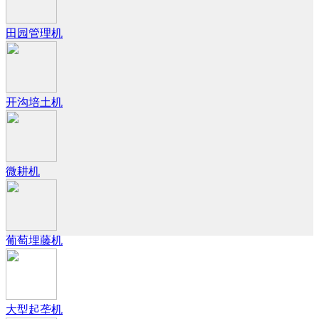
田园管理机
开沟培土机
微耕机
葡萄埋藤机
大型起垄机