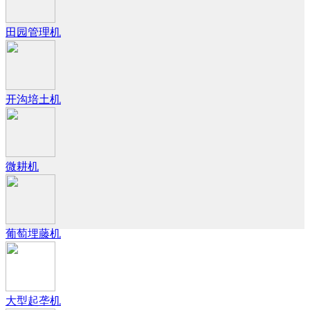
田园管理机
开沟培土机
微耕机
葡萄埋藤机
大型起垄机