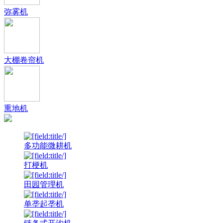
弥雾机
大棚卷帘机
熏地机
多功能微耕机
打梗机
田园管理机
单垄起垄机