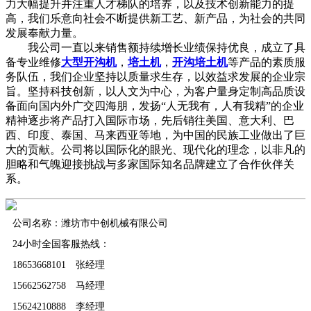
力大幅提升并注重人才梯队的培养，以及技术创新能力的提
高，我们乐意向社会不断提供新工艺、新产品，为社会的共同
发展奉献力量。
我公司一直以来销售额持续增长业绩保持优良，成立了具
备专业维修
大型开沟机
，
培土机
，
开沟培土机
等产品的素质服
务队伍，我们企业坚持以质量求生存，以效益求发展的企业宗
旨。坚持科技创新，以人文为中心，为客户量身定制高品质设
备面向国内外广交四海朋，发扬“人无我有，人有我精”的企业
精神逐步将产品打入国际市场，先后销往美国、意大利、巴
西、印度、泰国、马来西亚等地，为中国的民族工业做出了巨
大的贡献。公司将以国际化的眼光、现代化的理念，以非凡的
胆略和气魄迎接挑战与多家国际知名品牌建立了合作伙伴关
系。
公司名称：潍坊市中创机械有限公司
24小时全国客服热线：
18653668101 张经理
15662562758 马经理
15624210888 李经理