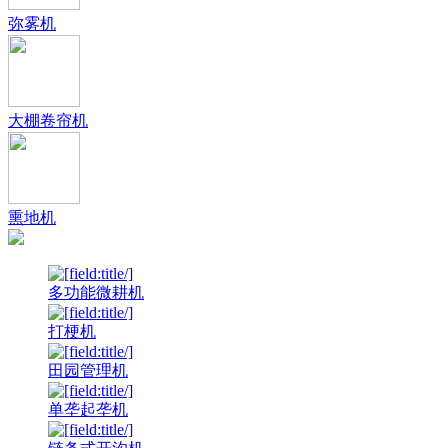
弥雾机
大棚卷帘机
熏地机
多功能微耕机
打梗机
田园管理机
单垄起垄机