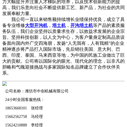
力大幅提升并注重人才梯队的培养，以及技术创新能力的提
高，我们乐意向社会不断提供新工艺、新产品，为社会的共同
发展奉献力量。
我公司一直以来销售额持续增长业绩保持优良，成立了具
备专业维修
大型开沟机
，
培土机
，
开沟培土机
等产品的素质服
务队伍，我们企业坚持以质量求生存，以效益求发展的企业宗
旨。坚持科技创新，以人文为中心，为客户量身定制高品质设
备面向国内外广交四海朋，发扬“人无我有，人有我精”的企业
精神逐步将产品打入国际市场，先后销往美国、意大利、巴
西、印度、泰国、马来西亚等地，为中国的民族工业做出了巨
大的贡献。公司将以国际化的眼光、现代化的理念，以非凡的
胆略和气魄迎接挑战与多家国际知名品牌建立了合作伙伴关
系。
公司名称：潍坊市中创机械有限公司
24小时全国客服热线：
18653668101 张经理
15662562758 马经理
15624210888 李经理