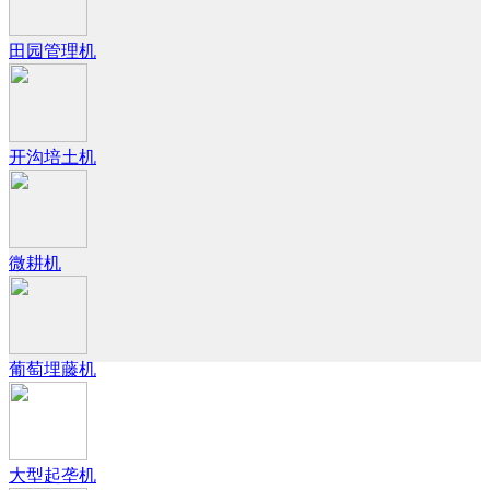
田园管理机
开沟培土机
微耕机
葡萄埋藤机
大型起垄机