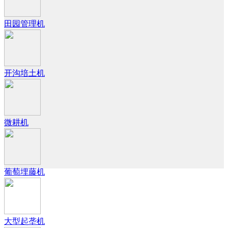
田园管理机
开沟培土机
微耕机
葡萄埋藤机
大型起垄机