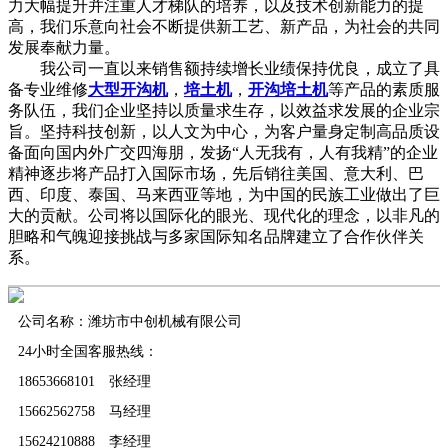
力大幅提升并注重人才梯队的培养，以及技术创新能力的提
高，我们乐意向社会不断提供新工艺、新产品，为社会的共同
发展奉献力量。
我公司一直以来销售额持续增长业绩保持优良，成立了具
备专业维修
大型开沟机
，
培土机
，
开沟培土机
等产品的素质服
务队伍，我们企业坚持以质量求生存，以效益求发展的企业宗
旨。坚持科技创新，以人文为中心，为客户量身定制高品质设
备面向国内外广交四海朋，发扬“人无我有，人有我精”的企业
精神逐步将产品打入国际市场，先后销往美国、意大利、巴
西、印度、泰国、马来西亚等地，为中国的民族工业做出了巨
大的贡献。公司将以国际化的眼光、现代化的理念，以非凡的
胆略和气魄迎接挑战与多家国际知名品牌建立了合作伙伴关
系。
公司名称：潍坊市中创机械有限公司
24小时全国客服热线：
18653668101 张经理
15662562758 马经理
15624210888 李经理