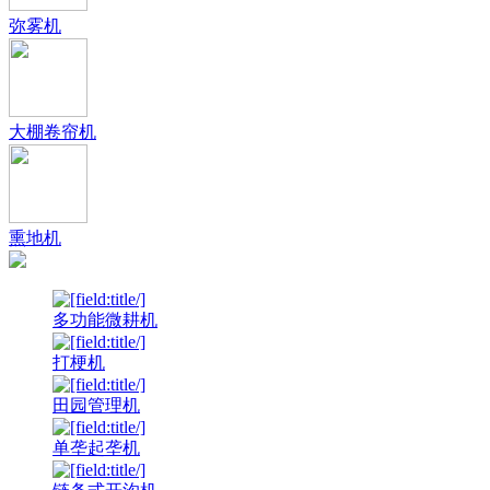
弥雾机
大棚卷帘机
熏地机
多功能微耕机
打梗机
田园管理机
单垄起垄机