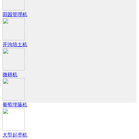
田园管理机
开沟培土机
微耕机
葡萄埋藤机
大型起垄机