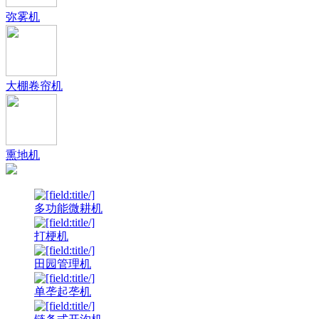
弥雾机
大棚卷帘机
熏地机
多功能微耕机
打梗机
田园管理机
单垄起垄机