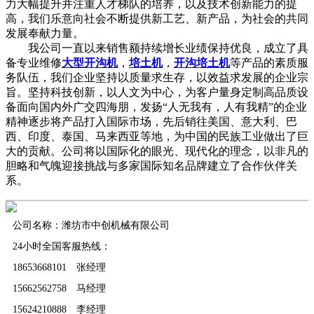
力大幅提升并注重人才梯队的培养，以及技术创新能力的提
高，我们乐意向社会不断提供新工艺、新产品，为社会的共同
发展奉献力量。
我公司一直以来销售额持续增长业绩保持优良，成立了具
备专业维修
大型开沟机
，
培土机
，
开沟培土机
等产品的素质服
务队伍，我们企业坚持以质量求生存，以效益求发展的企业宗
旨。坚持科技创新，以人文为中心，为客户量身定制高品质设
备面向国内外广交四海朋，发扬“人无我有，人有我精”的企业
精神逐步将产品打入国际市场，先后销往美国、意大利、巴
西、印度、泰国、马来西亚等地，为中国的民族工业做出了巨
大的贡献。公司将以国际化的眼光、现代化的理念，以非凡的
胆略和气魄迎接挑战与多家国际知名品牌建立了合作伙伴关
系。
公司名称：潍坊市中创机械有限公司
24小时全国客服热线：
18653668101 张经理
15662562758 马经理
15624210888 李经理