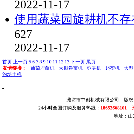
2022-11-17
使用蔬菜园旋耕机不存
627
2022-11-17
首页
上一页
5
6
7
8
9
10
11
12
13
下一页
尾页
友情链接：
葡萄埋藤机
大棚卷帘机
弥雾机
起垄机
大型
沟培土机
潍坊市中创机械有限公司 版权
24小时全国订购及服务热线：
1865366810
地址：山